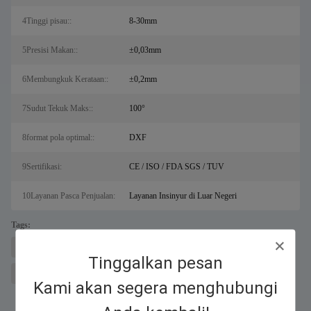
4Tinggi pisau::
8-30mm
5Presisi Makan::
±0,03mm
6Membungkuk Kerataan::
±0,2mm
7Sudut Tekuk Maks::
100°
8format pola optimal::
DXF
9Sertifikasi:
CE / ISO / FDA SGS / TUV
10Layanan Pasca Penjualan:
Layanan Insinyur di Luar Negeri
Tags:
mesin pemotong logam laser untuk sal
Pemotong laser serat
Tinggalkan pesan
penyok surat saluran
Kami akan segera menghubungi