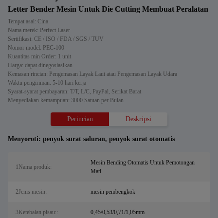
Letter Bender Mesin Untuk Die Cutting Membuat Peralatan
Tempat asal: Cina
Nama merek: Perfect Laser
Sertifikasi: CE / ISO / FDA / SGS / TUV
Nomor model: PEC-100
Kuantitas min Order: 1 unit
Harga: dapat dinegosiasikan
Kemasan rincian: Pengemasan Layak Laut atau Pengemasan Layak Udara
Waktu pengiriman: 5-10 hari kerja
Syarat-syarat pembayaran: T/T, L/C, PayPal, Serikat Barat
Menyediakan kemampuan: 3000 Satuan per Bulan
Perincian
Deskripsi
Menyoroti:
penyok surat saluran
,
penyok surat otomatis
Mesin Bending Otomatis Untuk Pemotongan
1Nama produk:
Mati
2Jenis mesin:
mesin pembengkok
3Ketebalan pisau::
0,45/0,53/0,71/1,05mm