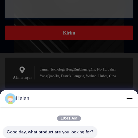
Kirim
Taman Teknologi HengRuiChuangZhi, No 13, Jalan
YangQiaoHu, Distrik Jiangxia, Wuhan, Hubei, Cina.
Alamatnya:
Helen
sales@perfectlaser.net
Surel
10:41 AM
Good day, what product are you looking for?