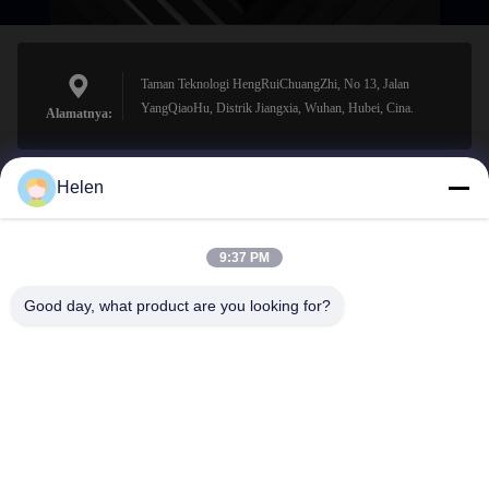
Taman Teknologi HengRuiChuangZhi, No 13, Jalan
YangQiaoHu, Distrik Jiangxia, Wuhan, Hubei, Cina.
Alamatnya:
Helen
sales@perfectlaser.net
Surel
9:37 PM
Good day, what product are you looking for?
0086-27-8679-1986
Telepon