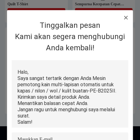
Quilt T-Shirt
Sempurna Kecepatan Cepat
Otomatis
Dapatkan Harga Terbaik
Dapatkan Harga Terbaik
Tinggalkan pesan
Kami akan segera menghubungi
Anda kembali!
Mesin penyampaian kain kain
Multi-layer CNC Industrial
dengan kecepatan 0-100m/menit
Automatic Fabric Cutter untuk
dan daya 1KW
Kain Tekstil Kain Tirai Kain Rayon
Pisau Pattern
Dapatkan Harga Terbaik
Dapatkan Harga Terbaik