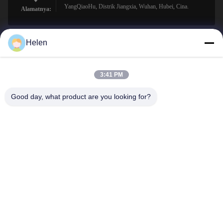
YangQiaoHu, Distrik Jiangxia, Wuhan, Hubei, Cina.
Alamatnya:
Helen
sales@perfectlaser.net
Surel
3:41 PM
Good day, what product are you looking for?
0086-27-8679-1986
Telepon
Perfect Laser (Wuhan) Co.,Ltd.