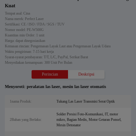
Kuat
Tempat asal: Cina
Nama merek: Perfect Laser
Sertifikasi: CE / ISO / FDA / SGS / TUV
Nomor model: PE-W500G
Kuantitas min Order: 1 unit
Harga: dapat dinegosiasikan
Kemasan rincian: Pengemasan Layak Laut atau Pengemasan Layak Udara
Waktu pengiriman: 7-15 hari kerja
Syarat-syarat pembayaran: T/T, L/C, PayPal, Serikat Barat
Menyediakan kemampuan: 300 Unit Per Bulan
Perincian
Deskripsi
Menyoroti:
peralatan las laser
,
mesin las laser otomatis
1nama Produk:
Tukang Las Laser Transmisi Serat Optik
Solder Presisi Foto-Komunikasi, IT, motor
2Bahan yang Berlaku:
mikro, Bagian Medis, Motor Getaran Ponsel,
Mesin Detonator