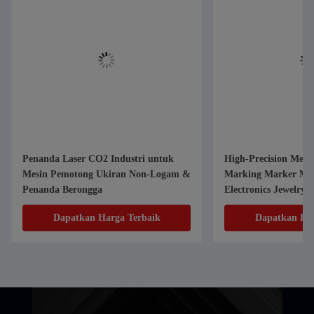
Penanda Laser CO2 Industri untuk
High-Precision Metal
Mesin Pemotong Ukiran Non-Logam &
Marking Marker Mac
Penanda Berongga
Electronics Jewelry a
Components
Dapatkan Harga Terbaik
Dapatkan Har