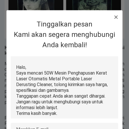
Tinggalkan pesan
Kami akan segera menghubungi
Anda kembali!
Kinerja teknis yang dapat diandalkan dan konfigurasi
kualitas
Mesin Hammer Laser Engraving PEDK-6040S dibangun
dengan spesifikasi teknis yang solid.presisi ukiran hingga
0Sistem ini mendukung beberapa sistem operasi dan
mencakup komponen yang dirancang dengan baik seperti
meja kerja sarang madu, panduan linier,dan kepala
pemotong presisi yang memastikan akurasi yang
konsisten dan operasi yang efisien untuk tugas ukiran dan
pemotongan.
Peluncuran PEDK-6040S mesin ukiran laser cat palu dari
Perfect Laser tidak hanya membawa solusi baru untuk
bidang kreatifitas artistik dan desain industri,tetapi juga