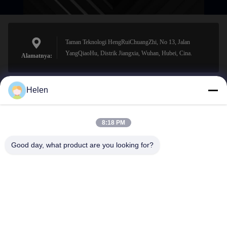
Taman Teknologi HengRuiChuangZhi, No 13, Jalan
YangQiaoHu, Distrik Jiangxia, Wuhan, Hubei, Cina.
Alamatnya:
Helen
sales@perfectlaser.net
Surel
8:18 PM
Good day, what product are you looking for?
0086-27-8679-1986
Telepon